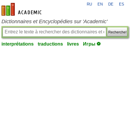
RU
EN
DE
ES
fr-academic.com
Dictionnaires et Encyclopédies sur 'Academic'
Recherche!
interprétations
traductions
livres
Игры ⚽