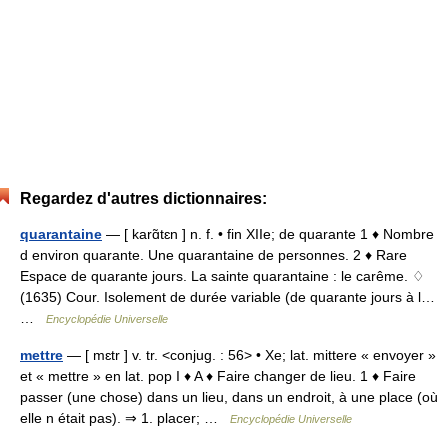
Regardez d'autres dictionnaires:
quarantaine
— [ karɑ̃tɛn ] n. f. • fin XIIe; de quarante 1 ♦ Nombre
d environ quarante. Une quarantaine de personnes. 2 ♦ Rare
Espace de quarante jours. La sainte quarantaine : le carême. ♢
(1635) Cour. Isolement de durée variable (de quarante jours à l…
…
Encyclopédie Universelle
mettre
— [ mɛtr ] v. tr. <conjug. : 56> • Xe; lat. mittere « envoyer »
et « mettre » en lat. pop I ♦ A ♦ Faire changer de lieu. 1 ♦ Faire
passer (une chose) dans un lieu, dans un endroit, à une place (où
elle n était pas). ⇒ 1. placer; …
Encyclopédie Universelle