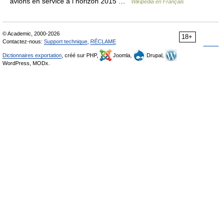
avions en service à l horizon 2015 …
Wikipédia en Français
© Academic, 2000-2026
18+
Contactez-nous:
Support technique
,
RÉCLAME
Dictionnaires exportation
, créé sur PHP,
Joomla,
Drupal,
WordPress, MODx.